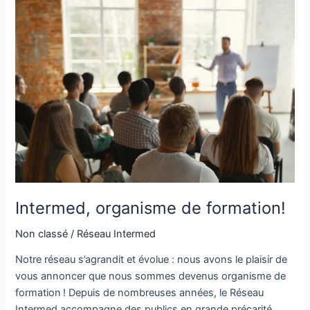
Intermed,
organisme
de
formation!
Intermed, organisme de formation!
Non classé
/
Réseau Intermed
Notre réseau s’agrandit et évolue : nous avons le plaisir de
vous annoncer que nous sommes devenus organisme de
formation ! Depuis de nombreuses années, le Réseau
Intermed accompagne des publics en grande précarité