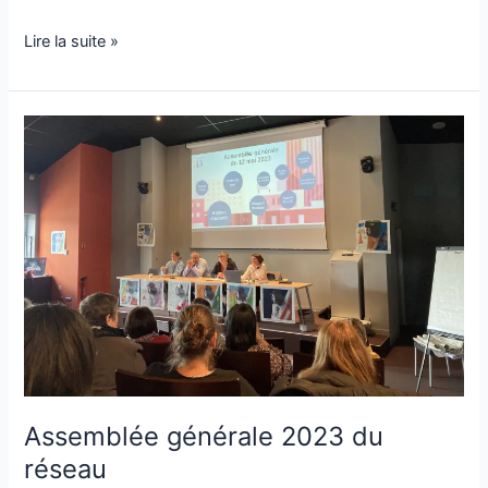
Lire la suite »
Assemblée
générale
2023
du
réseau
Assemblée générale 2023 du
réseau