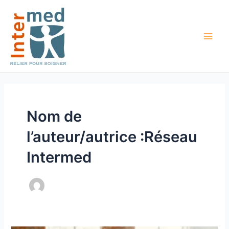
Aller
Pagination
Main
au
d’article
Men
contenu
Nom de
l’auteur/autrice :Réseau
Intermed