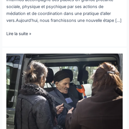
sociale, physique et psychique par ses actions de
médiation et de coordination dans une pratique d’aller
vers.Aujourd’hui, nous franchissons une nouvelle étape […]
Lire la suite »
INTERMED
mis
à
l’honneur
dans
la
newsletter
du
DAC74