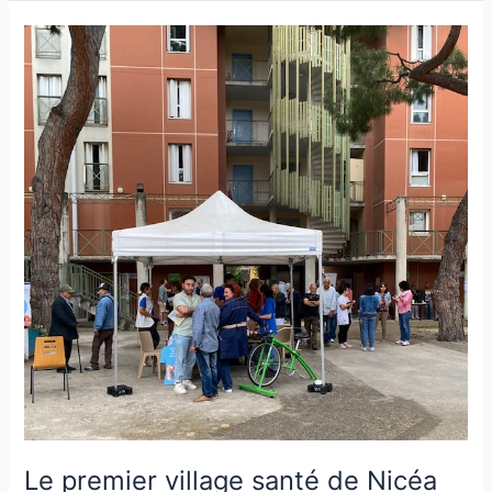
Le
premier
village
santé
de
Nicéa
Le premier village santé de Nicéa