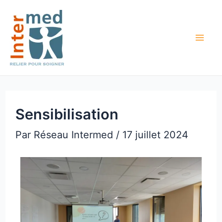
Aller
Navigation
Mai
au
des
Me
contenu
articles
Sensibilisation
Par
Réseau Intermed
/
17 juillet 2024