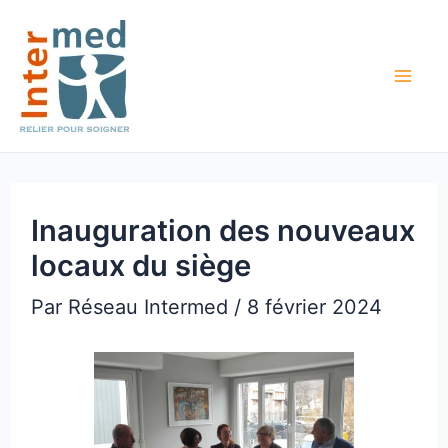
Aller
Navigation
Mai
au
des
Me
contenu
articles
Inauguration des nouveaux
locaux du siège
Par
Réseau Intermed
/
8 février 2024